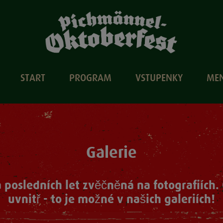
START
PROGRAM
VSTUPENKY
ME
Galerie
posledních let zvěčněná na fotografiích.
uvnitř - to je možné v našich galeriích!