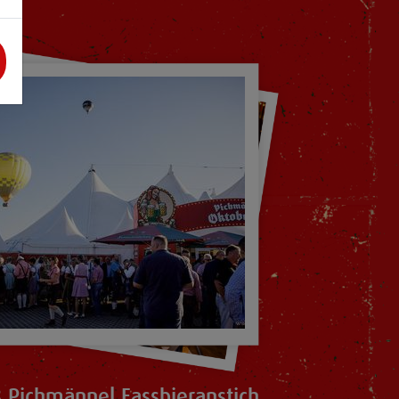
 Pichmännel Fassbieranstich