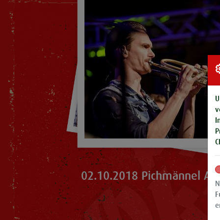
U
v
I
P
C
02.10.2018 Pichmännel Al
N
F
e