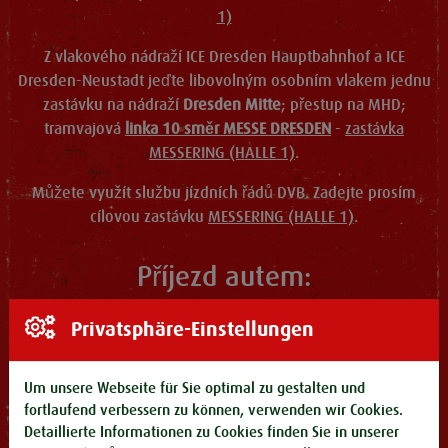
1)
Z vlakového nádraží ICE Dresden Hauptbahnhof a ICE
Dresden-Neustadt jeďte libovolným osobním vlakem jednu
zastávku na nádraží
Dresden Mitte
; přestup na MHD;
tramvajová
linka 10 směr MESSE DRESDEN
-
zastávka
MESSERING (HALLE 1)
.
Můžete využít službu jízdních řádů DVB. Zadejte prosím
cílovou zastávku
MESSERING (HALLE 1)
.
Příjezd autem:
Privatsphäre-Einstellungen
Pokud cestujete autem, máte možnost sjet z dálnice buď
výjezdem Dresden Neustadt, nebo výjezdem Dresden
Altstadt.
Um unsere Webseite für Sie optimal zu gestalten und
fortlaufend verbessern zu können, verwenden wir Cookies.
Dálniční sjezd Dresden Neustadt:
Detaillierte Informationen zu Cookies finden Sie in unserer