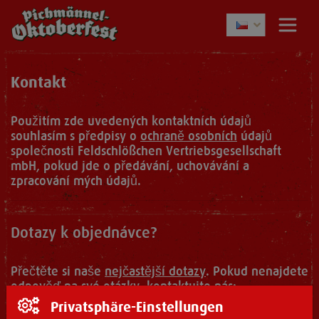
Kontakt
Použitím zde uvedených kontaktních údajů
souhlasím s předpisy o
ochraně osobních
údajů
společnosti Feldschlößchen Vertriebsgesellschaft
mbH, pokud jde o předávání, uchovávání a
zpracování mých údajů.
Dotazy k objednávce?
Přečtěte si naše
nejčastější dotazy
. Pokud nenajdete
odpověď na své otázky, kontaktujte nás:
Privatsphäre-Einstellungen
vorverkauf(at)pichmaennel-oktoberfest.de
.