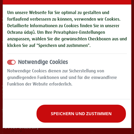
Um unsere Webseite für Sie optimal zu gestalten und
Tisk
fortlaufend verbessern zu können, verwenden wir Cookies.
Detaillierte Informationen zu Cookies finden Sie in unserer
Ochrana údajů
. Um Ihre Privatsphäre-Einstellungen
Frank Haase
anzupassen, wählen Sie die gewünschten Checkboxen aus und
Marketing/PR - Event Manager
klicken Sie auf "Speichern und zustimmen".
Feldschlößchen Sales Company Ltd.
Cunnersdorfer Str. 25
Notwendige Cookies
01189 Drážďany
Notwendige Cookies dienen zur Sicherstellung von
grundlegenden Funktionen und sind für die einwandfreie
Tel.: 0351 - 4083 0
Funktion der Website erforderlich.
Ztráty a nálezy
Feldschlößchen Sales Company Ltd.
SPEICHERN UND ZUSTIMMEN
Cunnersdorfer Str. 25
01189 Drážďany