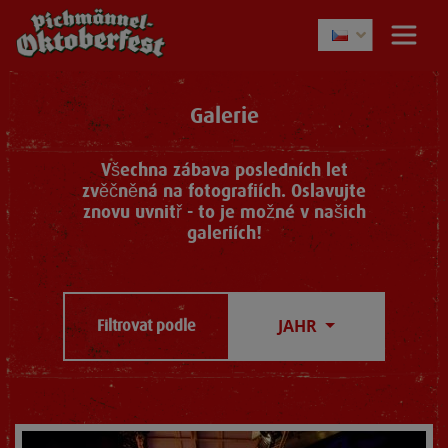
Galerie
Všechna zábava posledních let
zvěčněná na fotografiích. Oslavujte
znovu uvnitř - to je možné v našich
galeriích!
JAHR
Filtrovat podle