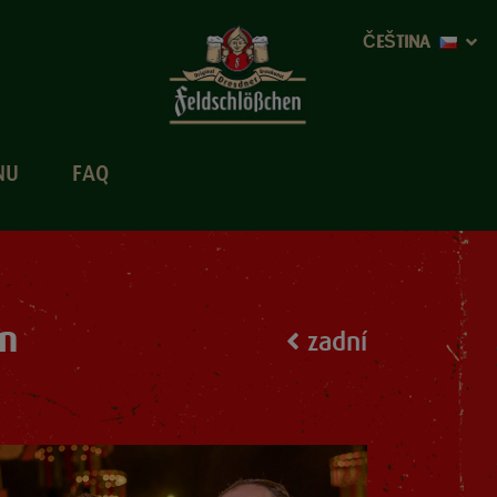
ČEŠTINA
NU
FAQ
n
zadní