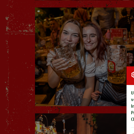
U
v
I
P
C