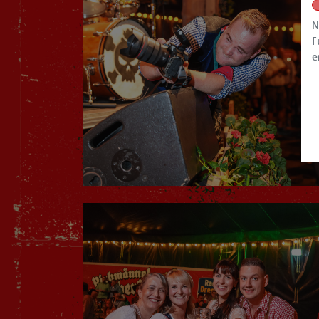
N
F
e