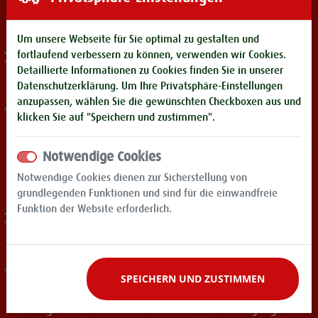
Veranstaltungsende ist spätestens 30 Minuten nach
Ausschankschluss und bedingt das unverzügliche Verlassen
Um unsere Webseite für Sie optimal zu gestalten und
des Veranstaltungsgeländes.
fortlaufend verbessern zu können, verwenden wir Cookies.
Detaillierte Informationen zu Cookies finden Sie in unserer
Der Verzehr von mitgebrachten Speisen und Getränken ist
Datenschutzerklärung
. Um Ihre Privatsphäre-Einstellungen
untersagt. Beim Verlassen des Zeltes ist der Wiedereinlass
anzupassen, wählen Sie die gewünschten Checkboxen aus und
nur in Ausnahmefällen und nach Abstimmung mit dem
klicken Sie auf "Speichern und zustimmen".
Sicherheits- und Einlasspersonal möglich. Die Eintrittskarten
sind bis Veranstaltungsende aufzubewahren. Auf Nachfrage
Notwendige Cookies
der Veranstalterin sind die Karten jederzeit vorzulegen. Die
Notwendige Cookies dienen zur Sicherstellung von
Eintrittskarten sind nur für den jeweils ausgestellten
grundlegenden Funktionen und sind für die einwandfreie
Veranstaltungstag bzw. das vorab veröffentlichte
Funktion der Website erforderlich.
Verschiebungsdatum aufgrund der Corona Pandemie und
die jeweilige Veranstaltungszeit gültig und nicht auf andere
Tage übertragbar. Alle verschobenen Termine finden sich
als Übersicht unter der Veranstaltungswebseite:
SPEICHERN UND ZUSTIMMEN
www.pichmaennel-oktoberfest.de
Es erfolgt kein Ersatz bei Verlusten oder Beschädigung von