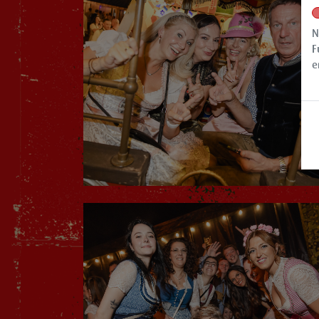
N
F
e