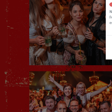
N
F
e