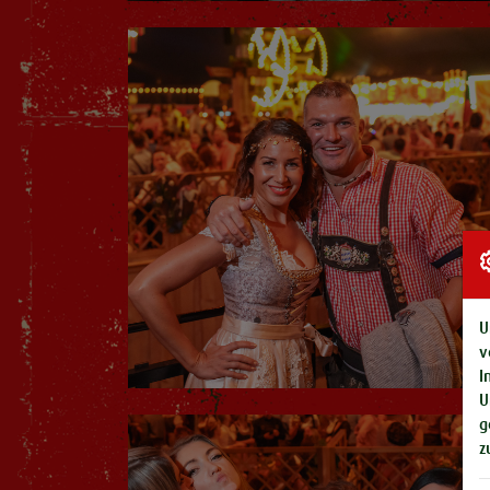
U
v
I
U
g
z