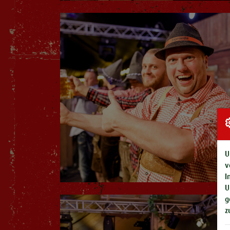
U
v
I
U
g
z