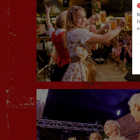
N
F
e