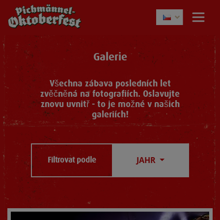
Galerie
Všechna zábava posledních let
zvěčněná na fotografiích. Oslavujte
znovu uvnitř - to je možné v našich
galeriích!
JAHR
Filtrovat podle