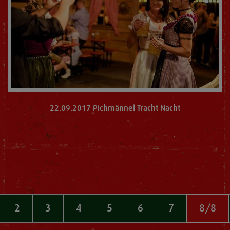
22.09.2017 Pichmännel Tracht Nacht
2
3
4
5
6
7
8/8